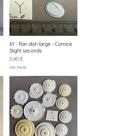
Schnellansicht
6Y - flan dish large - Cornice
Slight seconds
Preis
0,40 £
inkl. MwSt.