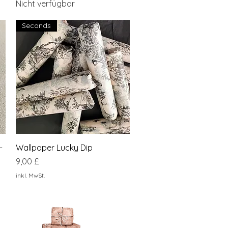
Nicht verfügbar
Seconds
Schnellansicht
-
Wallpaper Lucky Dip
Preis
9,00 £
inkl. MwSt.