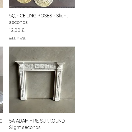
Schnellansicht
5Q - CEILING ROSES - Slight
seconds
Preis
12,00 £
inkl. MwSt.
Schnellansicht
NG
5A ADAM FIRE SURROUND
Slight seconds