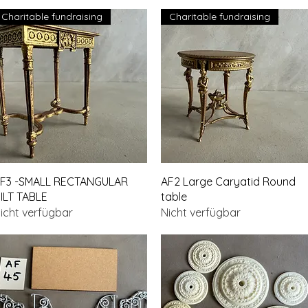
Charitable fundraising
Charitable fundraising
Schnellansicht
Schnellansicht
F3 -SMALL RECTANGULAR
AF2 Large Caryatid Round
ILT TABLE
table
icht verfügbar
Nicht verfügbar