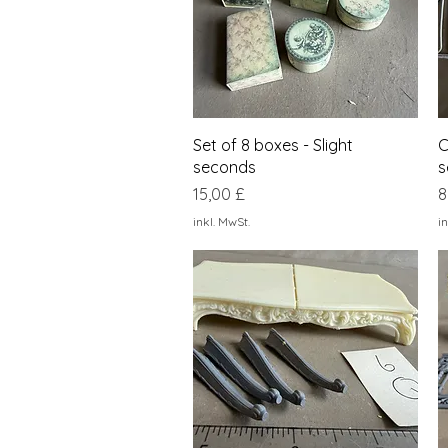
Schnellansicht
Set of 8 boxes - Slight
C
seconds
s
Preis
P
15,00 £
8
inkl. MwSt.
in