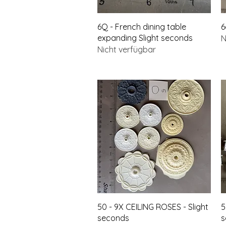
Schnellansicht
6Q - French dining table
6
expanding Slight seconds
N
Nicht verfügbar
Schnellansicht
50 - 9X CEILING ROSES - Slight
5
seconds
s